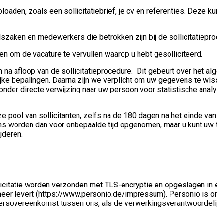
oaden, zoals een sollicitatiebrief, je cv en referenties. Deze 
szaken en medewerkers die betrokken zijn bij de sollicitatiepr
 om de vacature te vervullen waarop u hebt gesolliciteerd.
afloop van de sollicitatieprocedure. Dit gebeurt over het alge
ijke bepalingen. Daarna zijn we verplicht om uw gegevens te wis
er directe verwijzing naar uw persoon voor statistische analy
 pool van sollicitanten, zelfs na de 180 dagen na het einde van
ns worden dan voor onbepaalde tijd opgenomen, maar u kunt uw to
jderen.
icitatie worden verzonden met TLS-encryptie en opgeslagen in
eer levert (https://www.personio.de/impressum). Personio is o
kersovereenkomst tussen ons, als de verwerkingsverantwoordeli