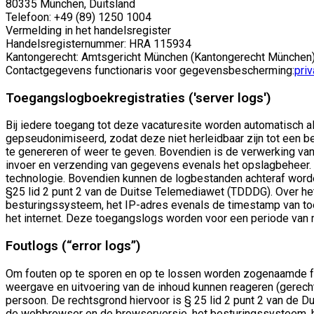
80335 München, Duitsland
Telefoon: +49 (89) 1250 1004
Vermelding in het handelsregister
Handelsregisternummer: HRA 115934
Kantongerecht: Amtsgericht München (Kantongerecht München
Contactgegevens functionaris voor gegevensbescherming:
pri
Toegangslogboekregistraties ('server logs')
Bij iedere toegang tot deze vacaturesite worden automatisch
gepseudonimiseerd, zodat deze niet herleidbaar zijn tot een 
te genereren of weer te geven. Bovendien is de verwerking van
invoer en verzending van gegevens evenals het opslagbeheer. 
technologie. Bovendien kunnen de logbestanden achteraf worde
§25 lid 2 punt 2 van de Duitse Telemediawet (TDDDG). Over 
besturingssysteem, het IP-adres evenals de timestamp van toe
het internet. Deze toegangslogs worden voor een periode va
Foutlogs (“error logs”)
Om fouten op te sporen en op te lossen worden zogenaamde fou
weergave en uitvoering van de inhoud kunnen reageren (gerech
persoon. De rechtsgrond hiervoor is § 25 lid 2 punt 2 van d
de webbrowser en de browserversie, het besturingssysteem, h