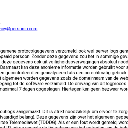
)
vacy@personio.com
 algemene protocolgegevens verzameld, ook wel server logs ge
bepaald persoon. Zonder deze gegevens zou het in sommige geva
 deze gegevens ook uit veiligheidsoverwegingen absoluut noodza
Daarnaast kan deze anonieme informatie worden gebruikt voor st
n gecontroleerd en geanalyseerd als een onrechtmatig gebruik 
het algemeen worden gegevens zoals de domeinnaam van de webs
gang tot de software verzameld. De omvang van dit logproces is
n maximaal 7 dagen opgeslagen. Hiertegen kan geen bezwaar wo
tlogs aangemaakt. Dit is strikt noodzakelijk om ervoor te zorg
tvaardigd belang). Deze gegevens zijn over het algemeen gepseu
e Duitse Telemediawet (TDDDG). Als er een fout wordt gemeld, 
et IP-adres evenals de timestamp van het optreden van de betr