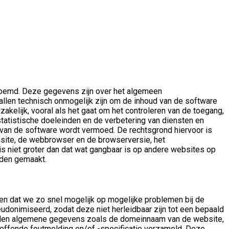
noemd. Deze gegevens zijn over het algemeen
llen technisch onmogelijk zijn om de inhoud van de software
kelijk, vooral als het gaat om het controleren van de toegang,
atistische doeleinden en de verbetering van diensten en
van de software wordt vermoed. De rechtsgrond hiervoor is
ite, de webbrowser en de browserversie, het
 niet groter dan dat wat gangbaar is op andere websites op
rden gemaakt.
en dat we zo snel mogelijk op mogelijke problemen bij de
donimiseerd, zodat deze niet herleidbaar zijn tot een bepaald
worden algemene gegevens zoals de domeinnaam van de website,
effende foutmelding en/of -specificatie verzameld. Deze