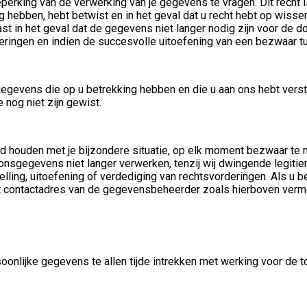
perking van de verwerking van je gegevens te vragen. Dit recht i
g hebben, hebt betwist en in het geval dat u recht hebt op wiss
 in het geval dat de gegevens niet langer nodig zijn voor de do
deringen en indien de succesvolle uitoefening van een bezwaar t
gevens die op u betrekking hebben en die u aan ons hebt verstr
 nog niet zijn gewist.
nd houden met je bijzondere situatie, op elk moment bezwaar t
oonsgegevens niet langer verwerken, tenzij wij dwingende legit
elling, uitoefening of verdediging van rechtsvorderingen. Als u
et contactadres van de gegevensbeheerder zoals hierboven verm
onlijke gegevens te allen tijde intrekken met werking voor de t