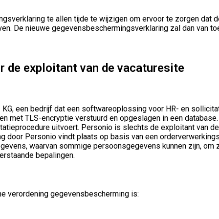
erklaring te allen tijde te wijzigen om ervoor te zorgen dat dez
 geven. De nieuwe gegevensbeschermingsverklaring zal dan van t
 de exploitant van de vacaturesite
KG, een bedrijf dat een softwareoplossing voor HR- en sollicit
worden met TLS-encryptie verstuurd en opgeslagen in een databas
itatieprocedure uitvoert. Personio is slechts de exploitant van 
ing door Personio vindt plaats op basis van een orderverwerki
egevens, waarvan sommige persoonsgegevens kunnen zijn, om zi
derstaande bepalingen.
ne verordening gegevensbescherming is: